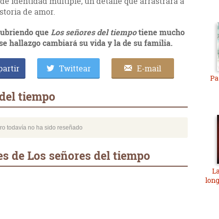
 de identidad múltiple, un detalle que arrastrará a
istoria de amor.
cubriendo que
Los señores del tiempo
tiene mucho
e hallazgo cambiará su vida y la de su familia.
artir
Twittear
E-mail
Pa
del tiempo
bro todavía no ha sido reseñado
s de Los señores del tiempo
La
long