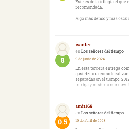
Este es de la trilogía el qu
recomendada.
Algo más denso y más oscuro 
isanfer
Los señores del tiempo
8
9 de junio de 2024
En esta tercera entrega co
gasteiztarra como localiza
separadas en el tiempo, 201
intriga y misterio con novel
Unai, "Kraken", perfilador d
caso sobre un psicópata qu
smit169
crueles. Asesinatos conect
de cuyo autor no tienen con
Los señores del tiempo
políticos y sociales una seri
0.5
10 de abril de 2023
concretamente la mosca es
prácticas se ven reflejadas 