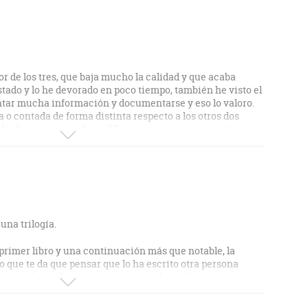
r de los tres, que baja mucho la calidad y que acaba
stado y lo he devorado en poco tiempo, también he visto el
untar mucha información y documentarse y eso lo valoro.
ta o contada de forma distinta respecto a los otros dos
malo. Creo que es un buen libro y no merece tanta crítica
cierto que quizás las críticas han venido porque se leyó
r cómo acababa la trilogía y los “ha decepcionado” y yo
cas y no me esperaba gran cosa. En todo caso, para gustos
pena acabar la trilogía y leerse el libro. Volveré a leer a
o.
una trilogía.
 primer libro y una continuación más que notable, la
o que te da que pensar que lo ha escrito otra persona
una trilogía de una manera tan mala. La historia es
a parte histórica de la novela es infumable, se hace
o aporta NADA, un sinsentido. El final acostumbra a ser