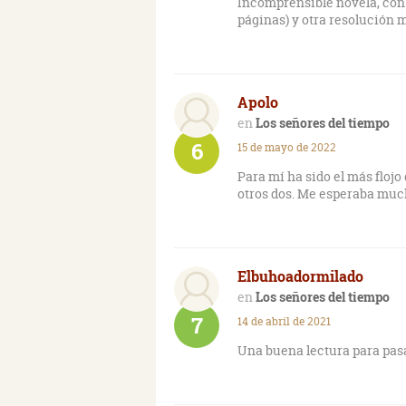
Incomprensible novela, con 
gasteiztarra en la actualida
páginas) y otra resolución 
Nos encontramos entonces e
propio Unai y el protagonist
nuevo el trabajo de documen
Apolo
hablar de los rasgos psiqui
esperado que en las dos ant
Los señores del tiempo
parte histórica, pero con un 
6
15 de mayo de 2022
perder la emoción.
Para mí ha sido el más floj
Un libro de personajes enco
otros dos. Me esperaba muc
argumentales y diferentes r
Un final de la trilogía inter
sois de series, yo las he le
Elbuhoadormilado
que esta última baja algo el
Los señores del tiempo
7
14 de abril de 2021
Una buena lectura para pasa