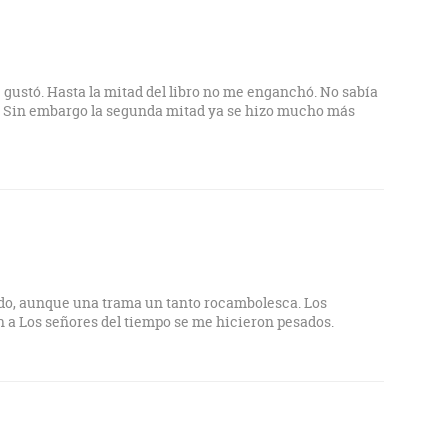
emás, a la autora se le va completamente la olla.
 dos primeros libros son un enganche tremendo y este es
 gustó. Hasta la mitad del libro no me enganchó. No sabía
o. Sin embargo la segunda mitad ya se hizo mucho más
ilado, aunque una trama un tanto rocambolesca. Los
 a Los señores del tiempo se me hicieron pesados.