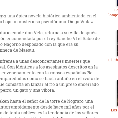
La
longe
mpo
, una épica novela histórica ambientada en el
o bajo un misterioso pseudónimo: Diego Veilaz.
endario conde don Vela, retorna a su villa después
ión encomendada por el rey Sancho VI el Sabio de
o Nagorno desposado con la que era su
 Onneca de Maestu.
El Li
 enfrenta a unas desconcertantes muertes que
al. Son idénticas a los asesinatos descritos en la
n envenenamiento con la «mosca española» ?la
 emparedadas como se hacía antaño en el «voto de
ue consistía en lanzar al río a un preso encerrado
 perro, un gato y una víbora.
aken hasta el señor de la torre de Nograro, una
ininterrumpidamente desde hace mil años por el
Los 
o de tanta nobleza es la tendencia de los señores