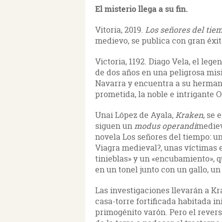
El misterio llega a su fin.
Vitoria, 2019.
Los señores del tie
medievo, se publica con gran éxit
Victoria, 1192. Diago Vela, el leg
de dos años en una peligrosa mis
Navarra y encuentra a su herman
prometida, la noble e intrigante
Unai López de Ayala,
Kraken
, se
siguen un
modus operandi
mediev
novela Los señores del tiempo: u
Viagra medieval?, unas víctimas
tinieblas» y un «encubamiento», q
en un tonel junto con un gallo, un
Las investigaciones llevarán a Kr
casa-torre fortificada habitada 
primogénito varón. Pero el revers