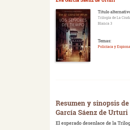
Título alternativ
Trilogía de La Ciud
Blanca 3
Temas:
Policíaca y Espiona
Resumen y sinopsis de 
García Sáenz de Urturi
El esperado desenlace de la Trilog