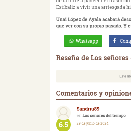
de la torre a padecer el trastorno
Estíbaliz a vivir una arriesgada h
Unai López de Ayala acabará des
que ver con su propio pasado. Y es
Whatsapp
Comp
Reseña de Los señores 
Este li
Comentarios y opinione
Sandriu89
Los señores del tiempo
6.5
29 de junio de 2024