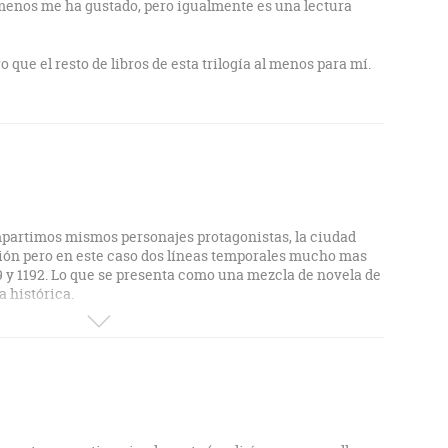
e menos me ha gustado, pero igualmente es una lectura
que el resto de libros de esta trilogía al menos para mí.
mpartimos mismos personajes protagonistas, la ciudad
ción pero en este caso dos líneas temporales mucho mas
9 y 1192. Lo que se presenta como una mezcla de novela de
a histórica.
entro del cuerpo de policía, vuelve a investigar un nuevo
e va dejando cuerpos utilizando ritos medievales muy
ados a una sospechosa novela publicada recientemente y
ocimiento. En dicha novela se rebelan entre asuntos
e de ritos mortales que se practicaban en el s. XII
pañola, el emparedamiento y el encubamiento. Dichas
en una serie de asesinatos que se suceden en la capital