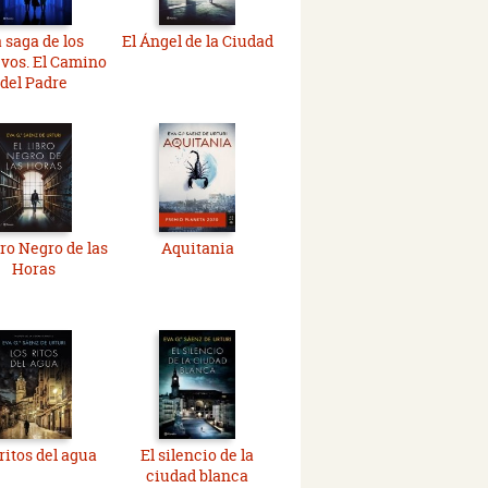
 saga de los
El Ángel de la Ciudad
vos. El Camino
del Padre
bro Negro de las
Aquitania
Horas
ritos del agua
El silencio de la
ciudad blanca