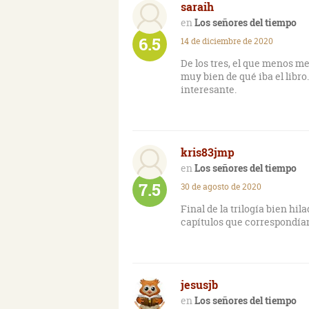
saraih
épico, pero aquí ya es por d
Los señores del tiempo
En fin, una pena porque los
6.5
14 de diciembre de 2020
un petardo, así sin más.
De los tres, el que menos me
muy bien de qué iba el libr
interesante.
kris83jmp
Los señores del tiempo
7.5
30 de agosto de 2020
Final de la trilogía bien h
capítulos que correspondían
jesusjb
Los señores del tiempo