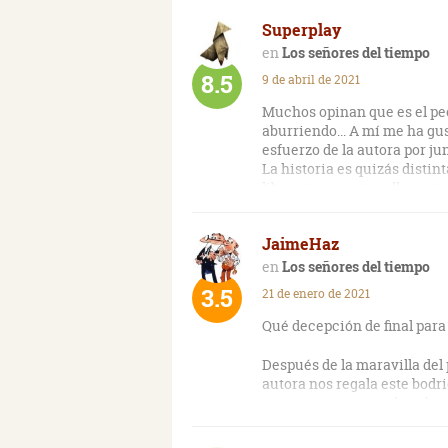
Superplay
Los señores del tiempo
8.5
9 de abril de 2021
Muchos opinan que es el peo
aburriendo... A mí me ha gu
esfuerzo de la autora por j
La historia es quizás distin
libros, pero no por ello es 
como he leído... También es 
con mucha expectación de ve
JaimeHaz
iba al revés, he leído críti
colores y creo que merece la 
Los señores del tiempo
esta autora, me ha encantad
3.5
21 de enero de 2021
Qué decepción de final para 
Después de la maravilla del
autora nos regala este bodri
porque no es normal acabar 
enrevesada a más no poder, l
pesadísimo y no interesa, n