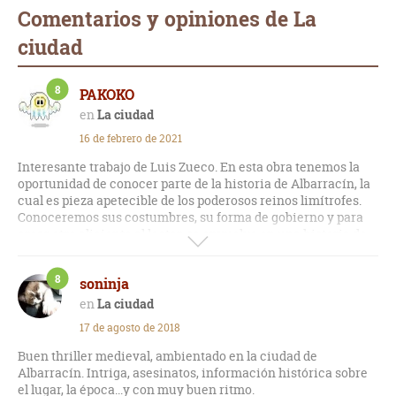
Comentarios y opiniones de La
ciudad
8
PAKOKO
La ciudad
16 de febrero de 2021
Interesante trabajo de Luis Zueco. En esta obra tenemos la
oportunidad de conocer parte de la historia de Albarracín, la
cual es pieza apetecible de los poderosos reinos limítrofes.
Conoceremos sus costumbres, su forma de gobierno y para
crear otro aliciente al lector, se envuelve en una historia de
misteriosas muertes, intrigas políticas y búsqueda
desesperada de respuestas por parte de sus gobernantes y de
8
soninja
un pueblo aterrorizado. Muy entretenida y recomendable.
La ciudad
17 de agosto de 2018
Buen thriller medieval, ambientado en la ciudad de
Albarracín. Intriga, asesinatos, información histórica sobre
el lugar, la época...y con muy buen ritmo.