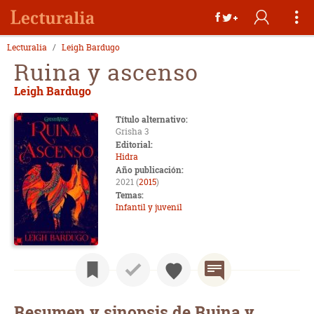
Lecturalia
Leigh Bardugo
Ruina y ascenso
Leigh Bardugo
Título alternativo:
Grisha 3
Editorial:
Hidra
Año publicación:
2021 (
2015
)
Temas:
Infantil y juvenil
Resumen y sinopsis de Ruina y