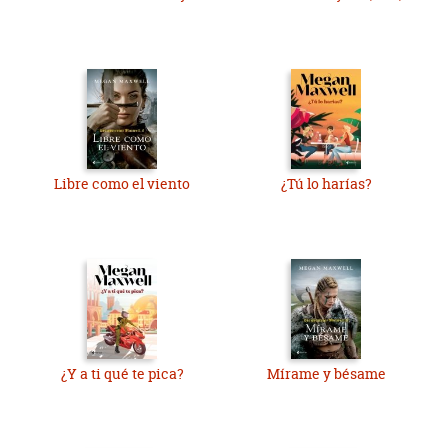
Libre como el viento
¿Tú lo harías?
¿Y a ti qué te pica?
Mírame y bésame