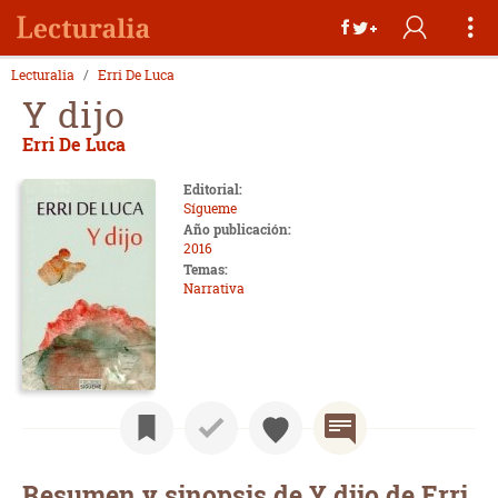
Lecturalia
Erri De Luca
Y dijo
Erri De Luca
Editorial:
Sígueme
Año publicación:
2016
Temas:
Narrativa
Resumen y sinopsis de Y dijo de Erri