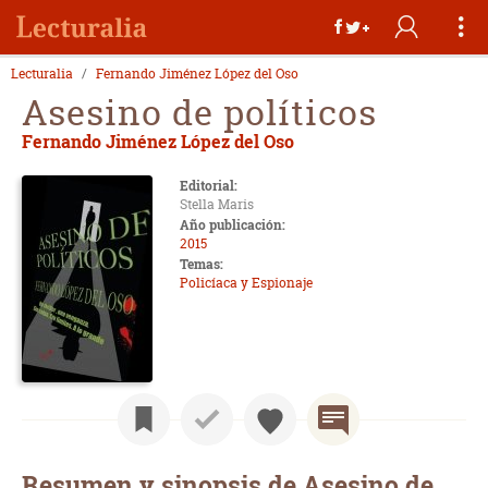
Lecturalia
Fernando Jiménez López del Oso
Asesino de políticos
Fernando Jiménez López del Oso
Editorial:
Stella Maris
Año publicación:
2015
Temas:
Policíaca y Espionaje
Resumen y sinopsis de Asesino de