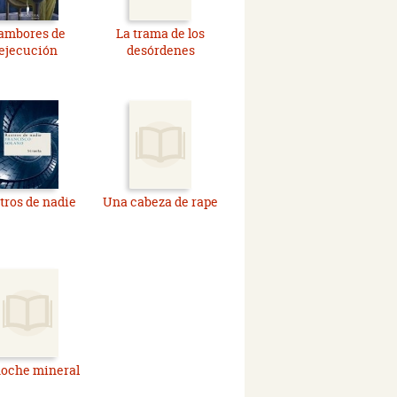
ambores de
La trama de los
ejecución
desórdenes
tros de nadie
Una cabeza de rape
noche mineral