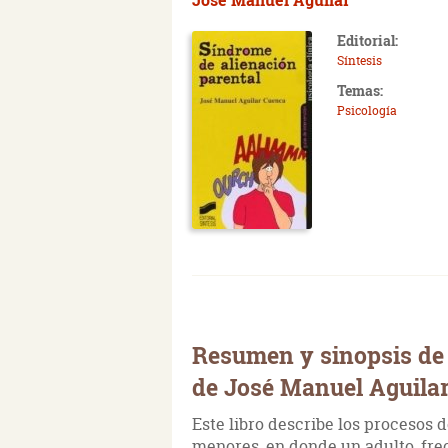
Editorial:
Síntesis
Temas:
Psicología
Resumen y sinopsis de 
de José Manuel Aguila
Este libro describe los procesos 
menores, en donde un adulto, fre