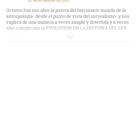
12 de diciembre de 2011
Octavio Paz nos abre la puerta del fascinante mundo de la
antropología- desde el punto de vista del surrealismo-,y nos
explica de una manera a veces simple y divertida y a veces
algo complicada la EVOLUCIÓN EN LA HISTORIA DEL SER
HUMANO de conceptos que nos parecen tan fáciles de
definir como: RELIGIÓN; CULTURA; LENGUAJE y otros
conceptos más, cuyos significados pasan para las mentes
comunes como algo conocido cuando en realidad poseen su
larga y propia historia y evolución.
El surrealismo y el enciclopedismo de Octavio Paz son las
fuentes intelectuales de las cuales se nutre este mexicano
con un pié en su país y el otro en el resto del mundo.
Esta sapiencia poseedora de una erudición asombrosa y de
un impecable dominio del lenguaje es lo que hace tan
atractivo sus trabajos y sus ensayos.
Donald Sutherland no se equivocó cuando calificó a Octavio
Paz como "una enciclopedia ambulante".
De esta manera a veces entretenida y a veces un poco