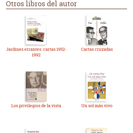
Otros libros del autor
compleja Octavio Paz le presenta al lector todos los trabajos
de Claude Lévi-Strauss, Malinowsky y muchas otras estrellas
rutilantes de la constelación del mundo maravilloso de la
antropología.
Jardines errantes: cartas 1952-
Cartas cruzadas
1992
Los privilegios de la vista
Un sol más vivo