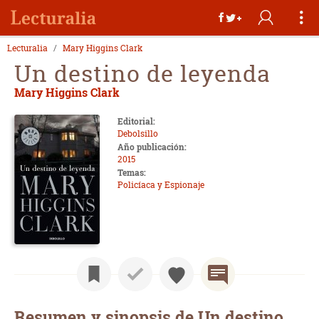
Lecturalia
Mary Higgins Clark
Un destino de leyenda
Mary Higgins Clark
Editorial:
Debolsillo
Año publicación:
2015
Temas:
Policíaca y Espionaje
Resumen y sinopsis de Un destino