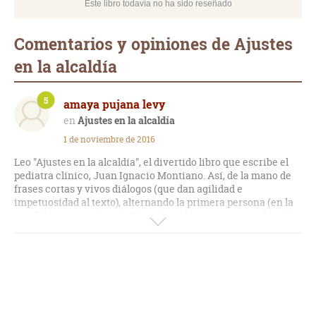
Este libro todavía no ha sido reseñado
Comentarios y opiniones de Ajustes
en la alcaldía
5
amaya pujana levy
Ajustes en la alcaldía
1 de noviembre de 2016
Leo "Ajustes en la alcaldía", el divertido libro que escribe el
pediatra clínico, Juan Ignacio Montiano. Así, de la mano de
frases cortas y vivos diálogos (que dan agilidad e
impetuosidad al texto), alternando la primera persona (en la
voz del inspector Garcia Otwen) con la tercera y, con dominio
de un lenguaje claro y nada impostado, el escritor nos
sumerge en el abarrotado inmobiliariamente Benibella, un
municipio donde gobierna la alcaldía Roberto Corecho (que
fácil se lee como "Cohecho", un personaje que empezó de
albañil y supo meterse pronto en política para después de ser
concejal de urbanismo, llegar a ser alcalde) junto a su mujer
Lola Ruiz (una amante de la cirugía) y el constructor Ramón