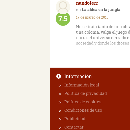
nandoferr
La aldea en la jungla
7.5
17 de marzo de 2015
No se trata tanto de una obr
una colonia, valga el juego 
narra, el universo cerrado e
sociedad y donde los dioses 
narración va ganando en int
marca también la derrota de
completa con tres relatos, H
por demostrar su maestría en
Información
Información legal
Política de privacidad
Política de cookies
Condiciones de uso
Publicidad
Contactar