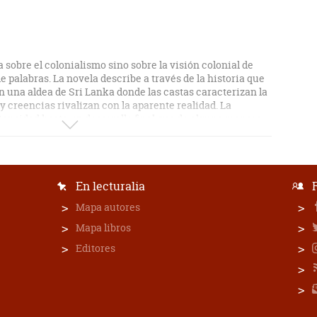
a sobre el colonialismo sino sobre la visión colonial de
de palabras. La novela describe a través de la historia que
n una aldea de Sri Lanka donde las castas caracterizan la
y creencias rivalizan con la aparente realidad. La
ensidad hasta un desarrollo final que de alguna manera
 un sistema inviable de convivencia. El volumen se
istorias de Oriente, en los cuales Leonard Woolf termina
 el arte de contar.
En lecturalia
Mapa autores
Mapa libros
Editores