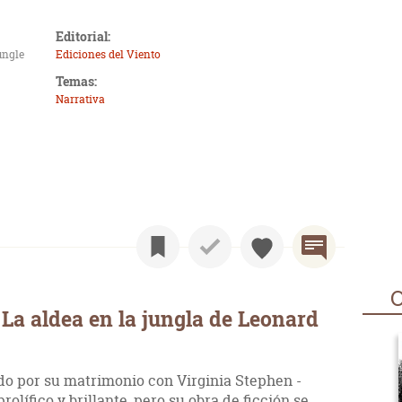
Editorial:
ungle
Ediciones del Viento
Temas:
Narrativa
O
La aldea en la jungla de Leonard
odo por su matrimonio con Virginia Stephen -
prolífico y brillante, pero su obra de ficción se