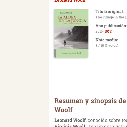
Título original:
The village in the j
Año publicación:
2015 (
1913
)
Nota media:
8 / 10 (1 votos)
Resumen y sinopsis de 
Woolf
Leonard Woolf
, conocido sobre t
Virginia Woolf
-, fue un ensayista 