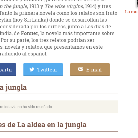
in the jungle
, 1913 y
The wise virgins
, 1914) y tres
La mue
. Tanto la primera novela como los relatos son fruto
eylán (hoy Sri Lanka) donde se desarrollan las
 considerada por los críticos, junto a Los días de
 India, de
Forster
, la novela más importante sobre
Por su parte, los tres relatos podrían ser
s, novela y relatos, que presentamos en este
raducido al español.
artir
Twittear
E-mail
a jungla
bro todavía no ha sido reseñado
s de La aldea en la jungla