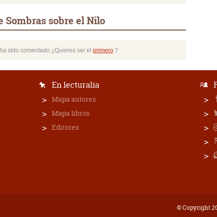
e Sombras sobre el Nilo
o ha sido comentado ¿Quieres ser el
primero
?
En lecturalia
Mapa autores
Mapa libros
Editores
© Copyright 20