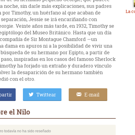
a noche, sin darle más explicaciones, sus padres
La c
en por Timothy, un huérfano al que acaban de
la separación, Jessie se irá encariñando con
orgie. Veinte años más tarde, en 1932, Timothy se
giptólogo del Museo Británico. Hasta que un día
 compañía de Sir Montague Chamford —un
a dama en apuros ni a la posibilidad de vivir una
búsqueda de su hermano por Egipto, a partir de
u paso, inspiradas en los casos del famoso Sherlock
imothy ha forjado un extraño y duradero vínculo
solver la desaparición de su hermano también
dió con el otro.
artir
Twittear
E-mail
e el Nilo
bro todavía no ha sido reseñado