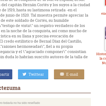
 del capitán Hernán Cortés y los suyos a la ciudad
 de 1519, hasta su lastimosa retirada -en el
en
 de junio de 1520. Tal muestra permite apreciar la
a de este soldado de Cortés, su humilde
testigo de vista\" un registro verdadero de los
 en la noche de la conquista, así como mucho de
rística en su llana y precisa evocación de
l credo estilístico de Bernal Díaz del Castillo,
"razones hermoseadas\", fiel a su propia
legancia y el \"agraciado componer\" consistían
Histor
sin duda lo habrían suscrito autores de la talla de
la c
Nu
artir
Twittear
E-mail
octezuma
bro todavía no ha sido reseñado