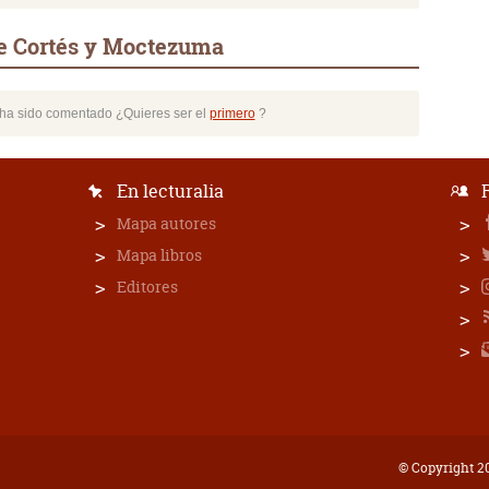
de Cortés y Moctezuma
o ha sido comentado ¿Quieres ser el
primero
?
En lecturalia
Mapa autores
Mapa libros
Editores
© Copyright 20