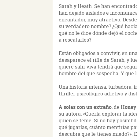
Sarah y Heath. Se han encontrado
han dejado aislados e incomunica
encantador, muy atractivo. Desde
su verdadero nombre? ¿Qué hacía 
qué no le dice dónde dejó el coc
a rescatarles?
Están obligados a convivir, en una
desaparece el rifle de Sarah, y lu
quiere salir viva tendrá que segui
hombre del que sospecha. Y que l
Una historia intensa, turbadora,
thriller psicológico adictivo y dist
A solas con un extraño
, de
Honey
su autora: «Quería explorar la ide
quien se teme. Si no hay posibilid
qué jugarías, cuánto mentirías p
descubra que le tienes miedo?». E