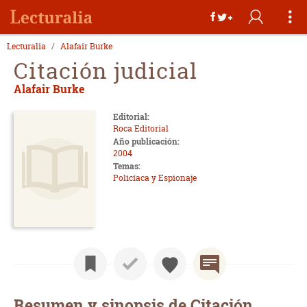
Lecturalia
Alafair Burke
Citación judicial
Alafair Burke
Editorial:
Roca Editorial
Año publicación:
2004
Temas:
Policíaca y Espionaje
Resumen y sinopsis de Citación