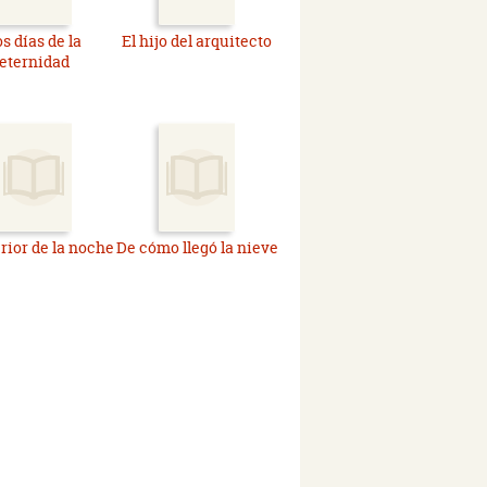
s días de la
El hijo del arquitecto
eternidad
erior de la noche
De cómo llegó la nieve