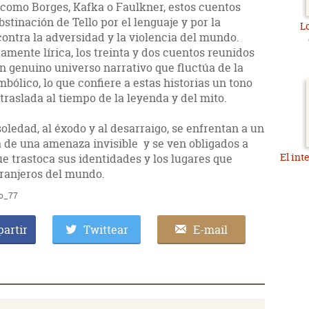
 como Borges, Kafka o Faulkner, estos cuentos
stinación de Tello por el lenguaje y por la
Lo
ontra la adversidad y la violencia del mundo.
mente lírica, los treinta y dos cuentos reunidos
n genuino universo narrativo que fluctúa de la
simbólico, lo que confiere a estas historias un tono
 traslada al tiempo de la leyenda y del mito.
oledad, al éxodo y al desarraigo, se enfrentan a un
a de una amenaza invisible y se ven obligados a
El int
ue trastoca sus identidades y los lugares que
tranjeros del mundo.
to_77
artir
Twittear
E-mail