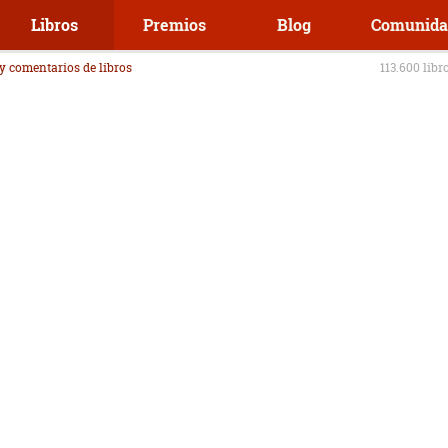
Libros
Premios
Blog
Comunida
 y comentarios de libros
113.600 libr
Q