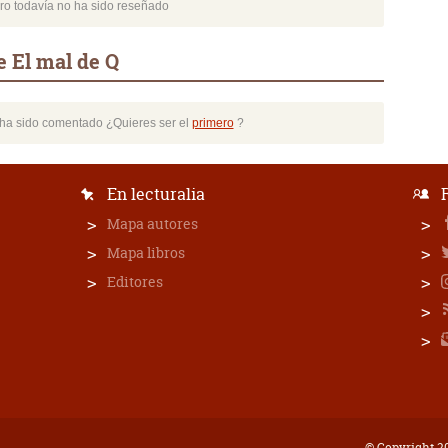
bro todavía no ha sido reseñado
e El mal de Q
o ha sido comentado ¿Quieres ser el
primero
?
En lecturalia
Mapa autores
Mapa libros
Editores
© Copyright 20