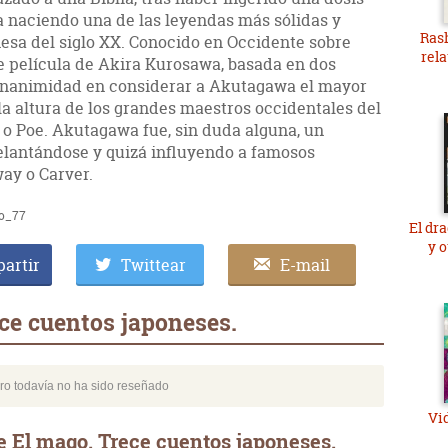
ba naciendo una de las leyendas más sólidas y
Ras
nesa del siglo XX. Conocido en Occidente sobre
rela
e película de Akira Kurosawa, basada en dos
 unanimidad en considerar a Akutagawa el mayor
 la altura de los grandes maestros occidentales del
o Poe. Akutagawa fue, sin duda alguna, un
elantándose y quizá influyendo a famosos
ay o Carver.
to_77
El dr
y 
artir
Twittear
E-mail
ce cuentos japoneses.
bro todavía no ha sido reseñado
Vi
e El mago. Trece cuentos japoneses.