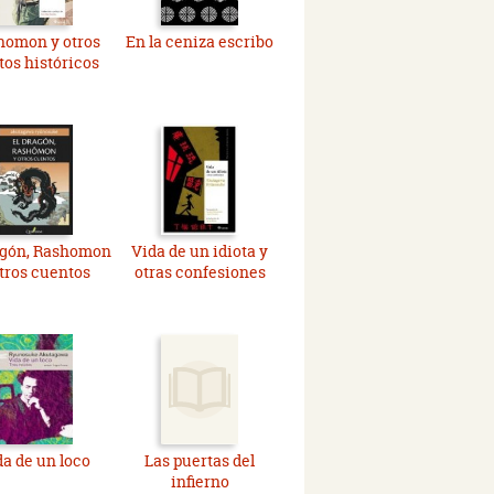
homon y otros
En la ceniza escribo
tos históricos
agón, Rashomon
Vida de un idiota y
otros cuentos
otras confesiones
da de un loco
Las puertas del
infierno