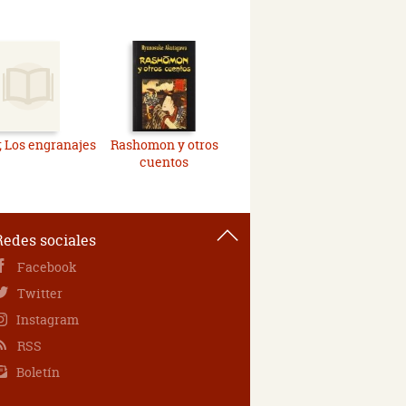
 Los engranajes
Rashomon y otros
cuentos
Redes sociales
Facebook
Twitter
Instagram
RSS
Boletín