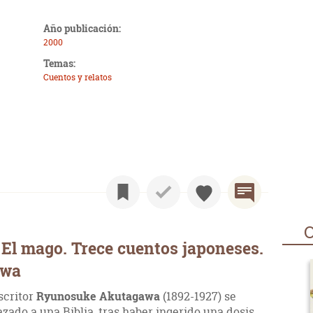
Año publicación:
2000
Temas:
Cuentos y relatos
O
El mago. Trece cuentos japoneses.
awa
escritor
Ryunosuke Akutagawa
(1892-1927) se
ado a una Biblia, tras haber ingerido una dosis