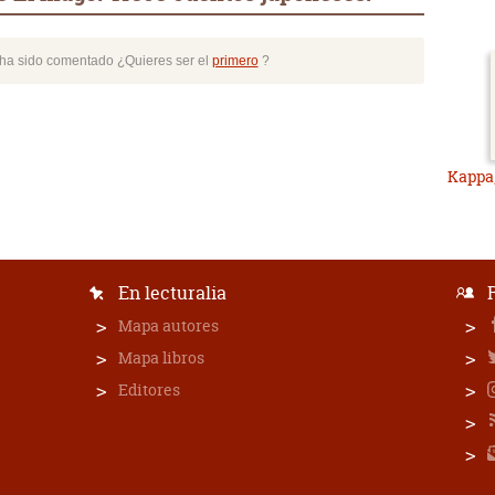
o ha sido comentado ¿Quieres ser el
primero
?
Kappa;
En lecturalia
Mapa autores
Mapa libros
Editores