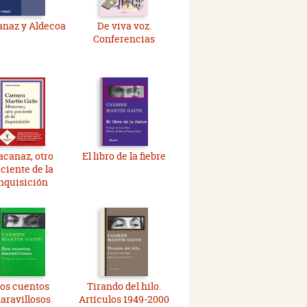
naz y Aldecoa
De viva voz.
Conferencias
canaz, otro
El libro de la fiebre
ciente de la
nquisición
os cuentos
Tirando del hilo.
aravillosos
Artículos 1949-2000