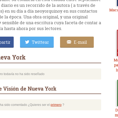
diario es un recorrido de la autora ( a través de
Maca
) en su día a día neoyorquinoy en sus contactos
 la época. Una obra original, y una original
y sensible de una escritura cuya faceta de contar a
a hasta ahora por sus lectores.
artir
Twittear
E-mail
ueva York
Ma
pa
I
bro todavía no ha sido reseñado
e Visión de Nueva York
o ha sido comentado ¿Quieres ser el
primero
?
D
m