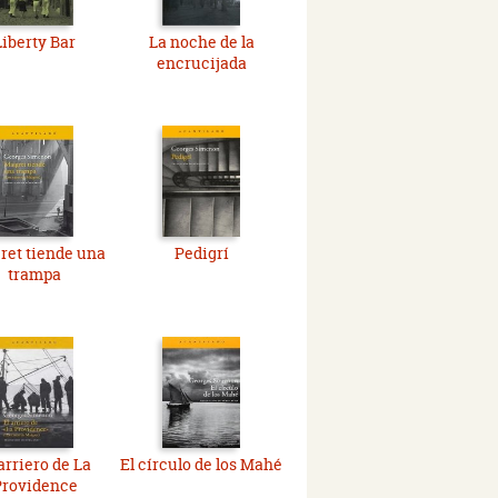
Liberty Bar
La noche de la
encrucijada
ret tiende una
Pedigrí
trampa
arriero de La
El círculo de los Mahé
Providence