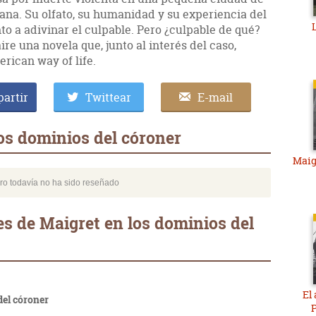
cana. Su olfato, su humanidad y su experiencia del
onto a adivinar el culpable. Pero ¿culpable de qué?
ire una novela que, junto al interés del caso,
erican way of life.
artir
Twittear
E-mail
os dominios del córoner
Maig
bro todavía no ha sido reseñado
s de Maigret en los dominios del
El 
del córoner