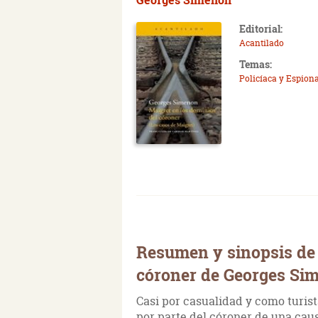
Editorial:
Acantilado
Temas:
Policíaca y Espiona
Resumen y sinopsis de 
córoner de Georges Si
Casi por casualidad y como turista
por parte del córoner de una cau