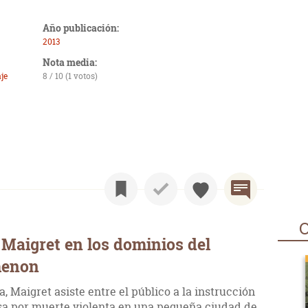
Año publicación:
2013
Nota media:
je
8 / 10 (1 votos)
O
Maigret en los dominios del
menon
, Maigret asiste entre el público a la instrucción
sa por muerte violenta en una pequeña ciudad de