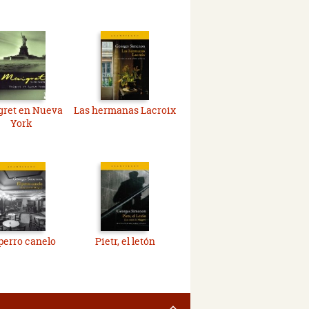
gret en Nueva
Las hermanas Lacroix
York
 perro canelo
Pietr, el letón