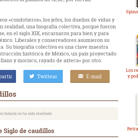
Spino
os «condotieros», los jefes, los dueños de vidas y
en realidad, una biografía colectiva, porque fueron
ue, en el siglo XIX, encarnaron para bien y para
México. Liberales y conservadores asumieron su
a. Su biografía colectiva es una clave maestra
trucción histórica de México, un país proyectado
ellano y morisco, rayado de azteca» por otro.
Los r
artir
Twittear
E-mail
y po
illos
bro todavía no ha sido reseñado
Retra
 Siglo de caudillos