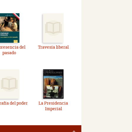
presencia del
Travesía liberal
pasado
rafía del poder
La Presidencia
Imperial