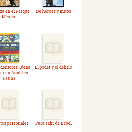
za en el Parque
De héroes y mitos
México
edentores. Ideas
El poder y el delirio
der en América
Latina
tos personales
Para salir de Babel