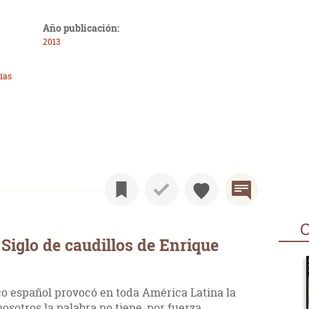
Año publicación:
2013
ías
O
Siglo de caudillos de Enrique
co español provocó en toda América Latina la
nosotros la palabra no tiene, por fuerza,