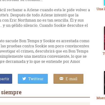
Una l
cil rechazar a Arlene cuando esta le pide volver a
tte’s. Después de todo Arlene intentó que la
 con Eric Northman no es tan sencilla. Él y sus
. y un gélido silencio. Cuando Sookie descubre el
ato sacude Bon Temps y Sookie es arrestada como
, las pruebas contra Sookie son poco convincentes
l investigar el crimen, descubrirá que en Bon Temps
T
 simplemente una mentira conveniente, lo que se
gre derramada y lo que se entiende por Amor
artir
Twittear
E-mail
 siempre
Muert