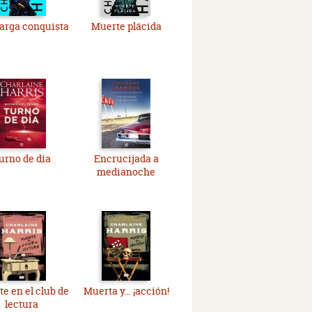
arga conquista
Muerte plácida
urno de día
Encrucijada a
medianoche
e en el club de
Muerta y... ¡acción!
lectura