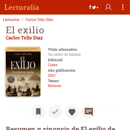
Lecturalia
Carlos Tello Díaz
El exilio
Carlos Tello Díaz
Título alternativo:
Un relato de familia
Editorial:
Cisne
Año publicación:
2013
Temas:
Historia
Resumen y sinopsis de El exilio de