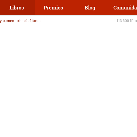
Libros
Premios
Blog
Comunida
 y comentarios de libros
113.600 lib