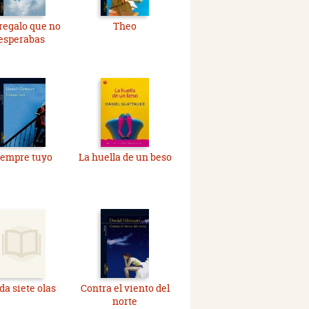
regalo que no
Theo
esperabas
iempre tuyo
La huella de un beso
da siete olas
Contra el viento del
norte