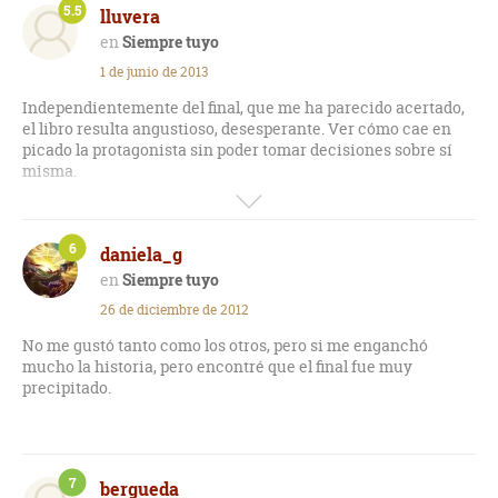
5.5
lluvera
Siempre tuyo
1 de junio de 2013
Independientemente del final, que me ha parecido acertado,
el libro resulta angustioso, desesperante. Ver cómo cae en
picado la protagonista sin poder tomar decisiones sobre sí
misma.
En los libros de este autor, siempre se juega a lo mismo dando
una de cal y otra de arena, y es eso lo que no me termina de
6
daniela_g
convencer, como ha sido en este caso.
Siempre tuyo
26 de diciembre de 2012
No me gustó tanto como los otros, pero si me enganchó
mucho la historia, pero encontré que el final fue muy
precipitado.
7
bergueda