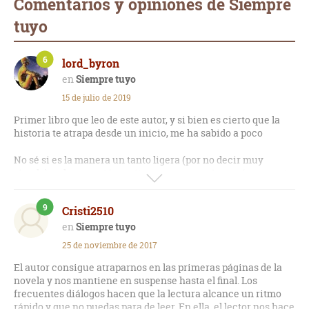
Comentarios y opiniones de Siempre
tuyo
6
lord_byron
Siempre tuyo
15 de julio de 2019
Primer libro que leo de este autor, y si bien es cierto que la
historia te atrapa desde un inicio, me ha sabido a poco
No sé si es la manera un tanto ligera (por no decir muy
simple) en la que está escrita o sus personajes erróneamente
construidos, pero es una historia que al poco tiempo de que
la acabas, te olvidas de ella rápidamente. Además, el
9
Cristi2510
desenlace es demasiado precipitado y quedas muchas cosas
que me habría gustado que fuesen aclaradas.
Siempre tuyo
25 de noviembre de 2017
Algo positivo: se puede leer de una sentada.
El autor consigue atraparnos en las primeras páginas de la
novela y nos mantiene en suspense hasta el final. Los
frecuentes diálogos hacen que la lectura alcance un ritmo
rápido y que no puedas para de leer. En ella, el lector nos hace