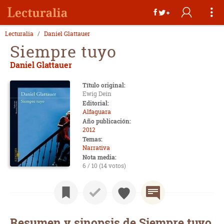
Lecturalia
Daniel Glattauer
Siempre tuyo
Daniel Glattauer
Título original:
Ewig Dein
Editorial:
Alfaguara
Año publicación:
2012
Temas:
Narrativa
Nota media:
6 / 10 (14 votos)
Resumen y sinopsis de Siempre tuyo