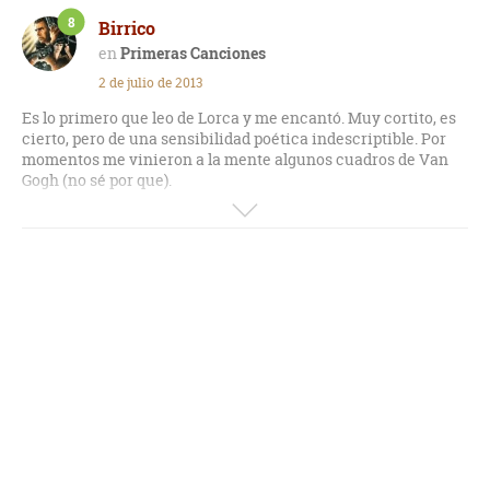
8
Birrico
Primeras Canciones
2 de julio de 2013
Es lo primero que leo de Lorca y me encantó. Muy cortito, es
cierto, pero de una sensibilidad poética indescriptible. Por
momentos me vinieron a la mente algunos cuadros de Van
Gogh (no sé por que).
Transcribo un verso:
Remanso, canción final:
Ya viene la noche.
Golpean rayos de luna
sobre el yunque de la tarde.
Ya viene la noche.
Un árbol grande se abriga