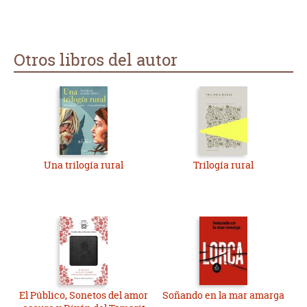
con palabras de cantares.
Ya viene la noche.
Otros libros del autor
Si tú vinieras a verme
por los senderos del aire.
Ya viene la noche.
Me encontrarías llorando
Una trilogía rural
Trilogía rural
bajo los álamos grandes.
¡Ay morena!
Bajo los álamos grandes.
El Público, Sonetos del amor
Soñando en la mar amarga