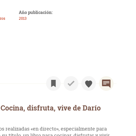
Año publicación:
bros
2013
ocina, disfruta, vive de Darío
tos realizadas «en directo», especialmente para
 su título, un libro para cocinar, disfrutar y vivir.