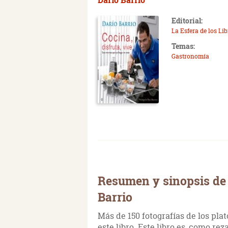
Editorial:
La Esfera de los Li
Temas:
Gastronomía
Resumen y sinopsis de C
Barrio
Más de 150 fotografías de los pla
este libro. Este libro es, como reza