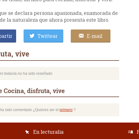
 que se declara persona apasionada, enamorada de
o de la naturaleza que ahora presenta este libro.
artir
Twittear
E-mail
uta, vive
bro todavía no ha sido reseñado
 Cocina, disfruta, vive
o ha sido comentado ¿Quieres ser el
primero
?
En lecturalia