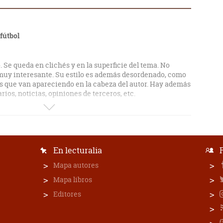
 fútbol
o. Se queda en clichés y en la superficie del tema. No
muy interesante. Su estilo es además desordenado, como
s que van apareciendo en la cabeza del autor. Hay además
rios, noticias, opiniones de terceros, etc.
tema que necesita ser tratado con claridad y simpleza,
 posee.
En lecturalia
Mapa autores
Mapa libros
Editores