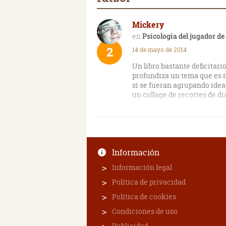
Mickery
Psicologia del jugador de
2
14 de mayo de 2014
Un libro bastante deficitari
profundiza un tema que es 
si se fueran agrupando idea
un collage de recortes de dia
Muy poco didáctico para un 
cualidades que este libro no
Información
Información legal
Política de privacidad
Política de cookies
Condiciones de uso
Publicidad