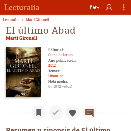
Lecturalia
Martí Gironell
El último Abad
Martí Gironell
Editorial:
Suma de letras
Año publicación:
2012
Temas:
Histórica
Nota media:
6 / 10 (2 votos)
Resumen y sinopsis de El último