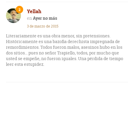
surgió a partir de la mitad de la novela al hacer intervenir en
la narración a los miembros del departamento donde
2
Yellah
trabajaba Pestaña, el profesor protagonista. Una descripción
caricaturizada de los personajes (esa Mariví auténtica "bruja
Ayer no más
piruja", un poquito de por favor), unas relaciones personales
3 de marzo de 2015
inconcebibles de principio a fin y hasta esa competencia
pobremente descrita, hacen que la novela termine por
Literariamente es una obra menor, sin pretensiones.
descender unos cuantos escalones.
Históricamente es una bazofia derechista impregnada de
remordimientos. Todos fueron malos, asesinos hubo en los
dos sitios... pues no señor Trapiello, todos, por mucho que
usted se empeñe, no fueron iguales. Una pérdida de tiempo
leer esta estupidez.