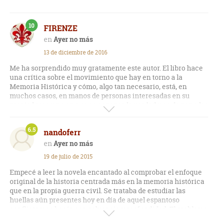
10
FIRENZE
Ayer no más
13 de diciembre de 2016
Me ha sorprendido muy gratamente este autor. El libro hace
una crítica sobre el movimiento que hay en torno a la
Memoria Histórica y cómo, algo tan necesario, está, en
muchos casos, en manos de personas interesadas en su
propio lucro y no en que se conozca la verdad y se de paz a los
muertos y a los vivos.
6.5
nandoferr
Original narración y muy buena documentación.
Ayer no más
19 de julio de 2015
Empecé a leer la novela encantado al comprobar el enfoque
original de la historia centrada más en la memoria histórica
que en la propia guerra civil. Se trataba de estudiar las
huellas aún presentes hoy en día de aquel espantoso
conflicto y se hacía con solvencia y profundidad. El problema