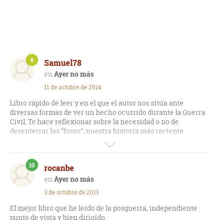
6
Samuel78
Ayer no más
11 de octubre de 2014
Libro rápido de leer y en el que el autor nos sitúa ante
diversas formas de ver un hecho ocurrido durante la Guerra
Civil. Te hace reflexionar sobre la necesidad o no de
desenterrar las "fosas", nuestra historia más reciente.
Uno de los aspectos que más me han chocado es la forma de
narrar cuando supuestamente hablaba una de las
10
rocanbe
protagonistas Raquel, me parecía más una adolescente que
una mujer de 32 años, pero bueno el resto de personajes
Ayer no más
están mejor definidos.
3 de octubre de 2013
El mejor libro que he leído de la posguerra, independiente
punto de vista y bien dirigido.