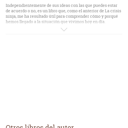
Independientemente de sus ideas con las que puedes estar
de acuerdo o no, es un libro que, como el anterior de La crisis
ninja, me ha resultado útil para comprender cómo y porqué
hemos llegado a la situación que vivimos hoy en día.
Sirviéndose de ejemplos muy claros y sin tecnicismos,
explica con mucha sencillez términos que escuchamos y
leemos a diario y no comprendemos del todo.
Muy recomendable, a no ser que tengas conocimientos sobre
economía, en cuyo caso, no es necesario que lo leas porque
te parecerá obvio.
Otros libros del autor