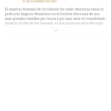
22 de noviembre de 2012
El imperio Romano de Occidente ha caído. Mientras tanto el
poderoso Imperio Bizantino en el Oriente libra una de sus
más grandes batallas por tierra y por mar ante el consolidado
Imperio Árabe de los Omeyas, en los primeros años del siglo
VIII. En este contexto histórico Blas Malo nos ofrece esta
gran novela rica en historias que se entrelazan y en
personajes muy creíbles. Una historia realmente atrapante,
dinámica, donde no falta acción ni aventuras. La crudeza de
la época así como el pensamiento religioso y político de la
misma esta finamente tratado. Como centro de la narración
tenemos ese secreto tan buscado y celosamente guardado en
el principio de la alquimia como lo fue el "fuego Griego".
Comento con gusto esta obra y estaré atento a nuevas
opiniones y aportes.