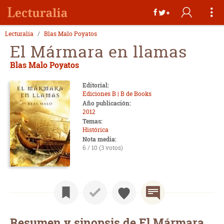
Lecturalia
Blas Malo Poyatos
El Mármara en llamas
Blas Malo Poyatos
Editorial:
Ediciones B | B de Books
Año publicación:
2012
Temas:
Histórica
Nota media:
6 / 10 (3 votos)
Resumen y sinopsis de El Mármara