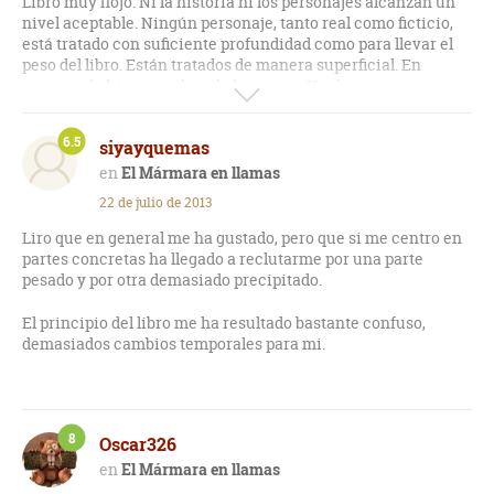
Libro muy flojo. Ni la historia ni los personajes alcanzan un
nivel aceptable. Ningún personaje, tanto real como ficticio,
está tratado con suficiente profundidad como para llevar el
peso del libro. Están tratados de manera superficial. En
cuanto a la historia, idem de lo mismo. Ni el contexto
histórico está desarrollado ni la trama del libro nos atrae de
manera apasionada. Solo me ha gustado la época. No había
6.5
siyayquemas
leído casi nada de los asedios musulmanes de
Constantinopla. Cabe destacar la figura magnífica de León III
El Mármara en llamas
el Isáurico.
22 de julio de 2013
Liro que en general me ha gustado, pero que si me centro en
partes concretas ha llegado a reclutarme por una parte
pesado y por otra demasiado precipitado.
El principio del libro me ha resultado bastante confuso,
demasiados cambios temporales para mi.
8
Oscar326
El Mármara en llamas