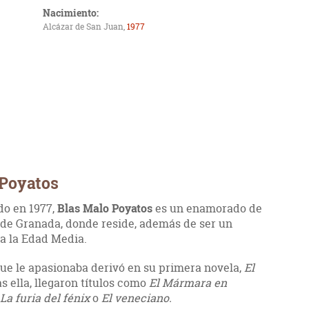
Nacimiento:
Alcázar de San Juan,
1977
 Poyatos
do en 1977,
Blas Malo Poyatos
es un enamorado de
d de Granada, donde reside, además de ser un
 a la Edad Media.
e le apasionaba derivó en su primera novela,
El
as ella, llegaron títulos como
El Mármara en
La furia del fénix
o
El veneciano.