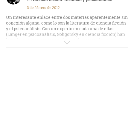
3 de febrero de 2012
Un interesante enlace entre dos materias aparentemente sin
conexión alguna, como lo son la literatura de ciencia ficción
y el psicoanálisis. Con un experto en cada una de ellas
(Langer en psicoanálisis, Goligorsky en ciencia ficción) han
logrado una interesante amalgama demostrando como
ciertas paranoias del hombre moderno se relacionan con
una proyección del futuro atemorizadora. Por momentos la
lectura se torna un poco densa, pero en definitiva el libro es
interesante.