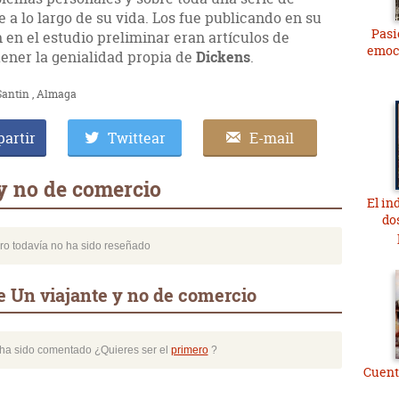
a lo largo de su vida. Los fue publicando en su
Pasi
n en el estudio preliminar eran artículos de
emoc
 tener la genialidad propia de
Dickens
.
Santin
Almaga
artir
Twittear
E-mail
y no de comercio
El in
do
bro todavía no ha sido reseñado
e Un viajante y no de comercio
o ha sido comentado ¿Quieres ser el
primero
?
Cuent