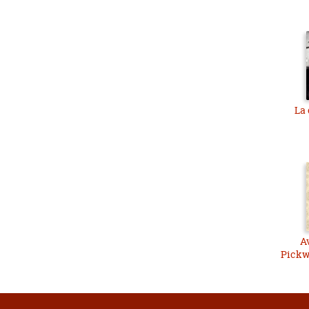
La 
A
Pickw