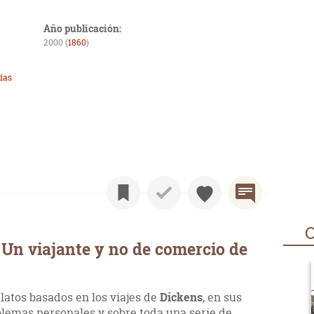
Año publicación:
2000 (
1860
)
ías
O
Un viajante y no de comercio de
elatos basados en los viajes de
Dickens
, en sus
blemas personales y sobre toda una serie de