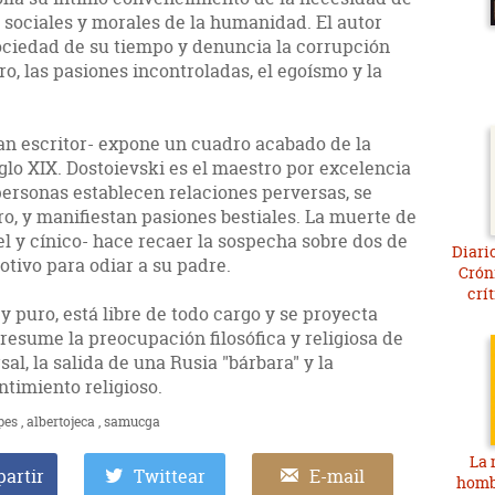
 sociales y morales de la humanidad. El autor
ociedad de su tiempo y denuncia la corrupción
o, las pasiones incontroladas, el egoísmo y la
ran escritor- expone un cuadro acabado de la
lo XIX. Dostoievski es el maestro por excelencia
personas establecen relaciones perversas, se
, y manifiestan pasiones bestiales. La muerte de
l y cínico- hace recaer la sospecha sobre dos de
Diario
otivo para odiar a su padre.
Cróni
crí
 y puro, está libre de todo cargo y se proyecta
 resume la preocupación filosófica y religiosa de
al, la salida de una Rusia "bárbara" y la
timiento religioso.
pes
albertojeca
samucga
La 
artir
Twittear
E-mail
homb