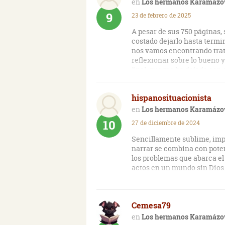
elevado, que si no le otorgo
Los hermanos Karamázo
protagonista, que se hacen 
9
23 de febrero de 2025
A pesar de sus 750 páginas,
costado dejarlo hasta termi
nos vamos encontrando trat
reflexionar sobre lo bueno 
final, que me ha dejado con 
algunos de sus personajes.
hispanosituacionista
Los hermanos Karamázo
10
27 de diciembre de 2024
Sencillamente sublime, impo
narrar se combina con poten
los problemas que abarca el
actos en un mundo sin Dios
Por otra parte, la trama sec
profunda, los personajes re
Cemesa79
moral que exigen una relect
Los hermanos Karamázo