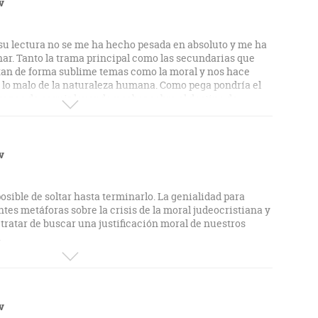
 el diez es porque hay un par de capítulos, con Iván de
v
muy tediosos, incluso diría que suprimibles.
 su lectura no se me ha hecho pesada en absoluto y me ha
nar. Tanto la trama principal como las secundarias que
an de forma sublime temas como la moral y nos hace
y lo malo de la naturaleza humana. Como pega pondría el
ganas de seguir leyendo y saber sobre el destino de
v
sible de soltar hasta terminarlo. La genialidad para
tes metáforas sobre la crisis de la moral judeocristiana y
 tratar de buscar una justificación moral de nuestros
.
undaria de Aliosha y los niños es bellísima y muy
presentan increíbles dilemas y cuestionamientos a la
ura atenta dentro de unos años.
v