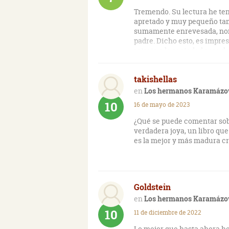
Tremendo. Su lectura he ten
apretado y muy pequeño tam
sumamente enrevesada, nombr
padre. Dicho esto, es impre
retrata a la sociedad rusa d
takishellas
Los hermanos Karamázo
10
16 de mayo de 2023
¿Qué se puede comentar sobr
verdadera joya, un libro qu
es la mejor y más madura c
Goldstein
Los hermanos Karamázo
10
11 de diciembre de 2022
Lo mejor que hasta ahora he