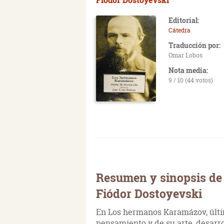
Editorial:
Cátedra
Traducción por:
Omar Lobos
Nota media:
9 / 10 (44 votos)
Resumen y sinopsis d
Fiódor Dostoyevski
En Los hermanos Karamázov, últi
pensamiento y de su arte, desarr