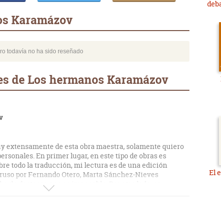
deba
os Karamázov
bro todavía no ha sido reseñado
es de Los hermanos Karamázov
v
y extensamente de esta obra maestra, solamente quiero
rsonales. En primer lugar, en este tipo de obras es
bre todo la traducción, mi lectura es de una edición
El 
 ruso por Fernando Otero, Marta Sánchez-Nieves
e de destacar que es impecable. Por otro lado, es
r elegir el "momento" de su lectura, ya que esta novela
s y bastante decepcionado. Sin embargo ahora, junto con
econocer que he disfrutado de una lectura de un nivel muy