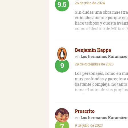
Siento mucha lástima por aqu
9.5
26 de julio de 2024
Sin dudas una obra maestra d
cuidadosamente porque cont
hace tedioso y cuesta avanza
como el destino de Mitia e I
continuación.
Muestra lo bueno y lo malo 
Benjamín Kappa
reflexionar unos minutos so
Los hermanos Karamázo
9
29 de diciembre de 2023
Los personajes, como en muc
muy profundas y pareciera c
bastante compleja, no tanto 
toma el autor de sus propias
conflictos de los distintos 
Es un libro largo (más de m
Proscrito
repasé mas de una vez y que
Los hermanos Karamázo
7
9 de julio de 2023