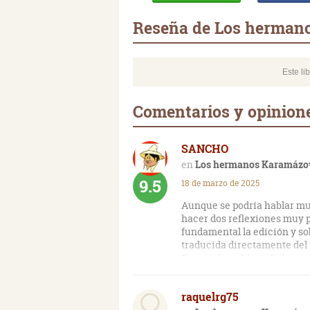
Reseña de Los herman
Este li
Comentarios y opinion
SANCHO
Los hermanos Karamázo
9.5
18 de marzo de 2025
Aunque se podría hablar mu
hacer dos reflexiones muy pe
fundamental la edición y so
traducida directamente del
Fernández y Marta Rebón y h
también muy importante sabe
hace tiempo la dejé a media
raquelrg75
la edición elegida, he de r