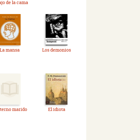
jo de la cama
La mansa
Los demonios
eterno marido
El idiota