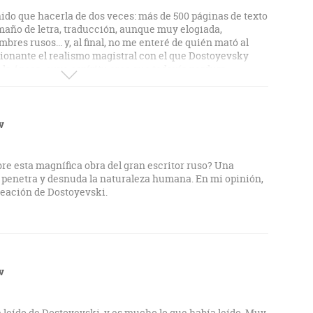
ido que hacerla de dos veces: más de 500 páginas de texto
año de letra, traducción, aunque muy elogiada,
es rusos... y, al final, no me enteré de quién mató al
sionante el realismo magistral con el que Dostoyevsky
e la época, cuyo espíritu creo que todavía perdura.
v
e esta magnífica obra del gran escritor ruso? Una
e penetra y desnuda la naturaleza humana. En mi opinión,
reación de Dostoyevski.
v
 leído de Dostoyevski, y es mucho lo que había leído. Muy