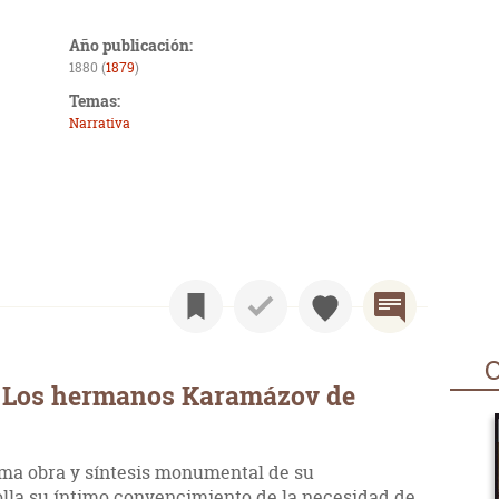
Año publicación:
1880 (
1879
)
Temas:
Narrativa
O
e Los hermanos Karamázov de
ma obra y síntesis monumental de su
olla su íntimo convencimiento de la necesidad de