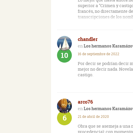
superior a "Crimen y castigo
francés, no directamente del 
transcripciones de los nombr
chandler
Los hermanos Karamázo
10
16 de septiembre de 2022
Por decir se podrían decir m
mejor no decir nada. Novel
castigo.
arco76
Los hermanos Karamázo
6
21 de abril de 2020
Obra que se asemeja a una 
procedencia): con momentos 