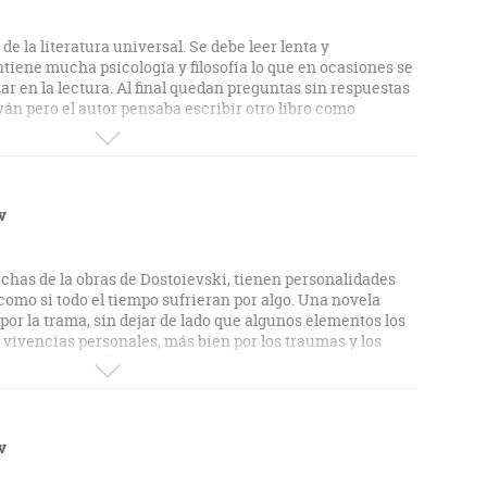
ellos que pasen por esta vida sin leer este libro.
e la literatura universal. Se debe leer lenta y
iene mucha psicología y filosofía lo que en ocasiones se
r en la lectura. Al final quedan preguntas sin respuestas
ván pero el autor pensaba escribir otro libro como
del alma humana, al terminar su lectura es inevitable
bre la vida. Nos deja grandes enseñanzas.
v
has de la obras de Dostoievski, tienen personalidades
omo si todo el tiempo sufrieran por algo. Una novela
por la trama, sin dejar de lado que algunos elementos los
 vivencias personales, más bien por los traumas y los
protagonistas y demás personajes.
il páginas) pero hay fragmentos bastante destacados que
 creo hacen de esta novela una obra que vale la pena leer.
v