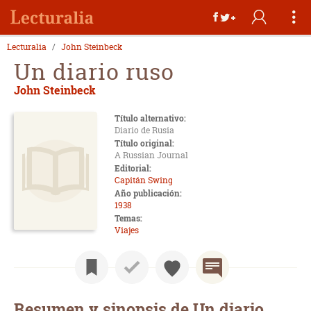
Lecturalia
John Steinbeck
Un diario ruso
John Steinbeck
Título alternativo:
Diario de Rusia
Título original:
A Russian Journal
Editorial:
Capitán Swing
Año publicación:
1938
Temas:
Viajes
Resumen y sinopsis de Un diario