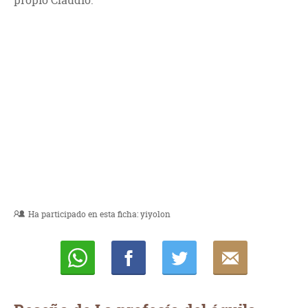
propio Claudio.
Ha participado en esta ficha:
yiyolon
Whatsapp
Compartir
Twittear
E-
mail