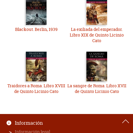
Blackout. Berlín, 1939
La exiliada del emperador.
Libro XIX de Quinto Licinio
Cato
Traidores a Roma. Libro XVIII
La sangre de Roma. Libro XVII
de Quinto Licinio Cato
de Quinto Licinio Cato
Información
Información legal