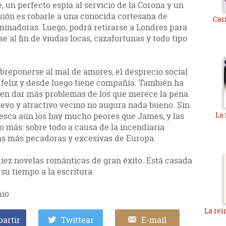
, un perfecto espía al servicio de la Corona y un
ión es robarle a una conocida cortesana de
Car
minadoras. Luego, podrá retirarse a Londres para
se al fin de viudas locas, cazafortunas y todo tipo
reponerse al mal de amores, el desprecio social
 feliz y desde luego tiene compañía. También ha
len dar más problemas de los que merece la pena.
evo y atractivo vecino no augura nada bueno. Sin
La
cesca aún los hay mucho peores que James, y las
 más: sobre todo a causa de la incendiaria
as más pecadoras y excesivas de Europa.
diez novelas románticas de gran éxito. Está casada
su tiempo a la escritura.
mio
La rei
artir
Twittear
E-mail