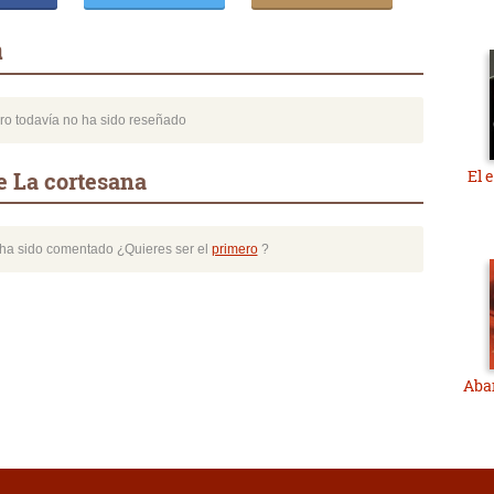
a
bro todavía no ha sido reseñado
El 
e La cortesana
o ha sido comentado ¿Quieres ser el
primero
?
Aba