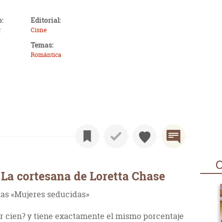
o:
Editorial:
2
Cisne
Temas:
Romántica
O
La cortesana de Loretta Chase
 las «Mujeres seducidas»
or cien? y tiene exactamente el mismo porcentaje