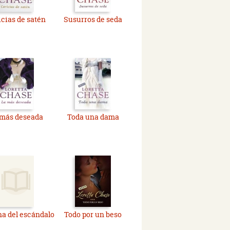
icias de satén
Susurros de seda
 más deseada
Toda una dama
na del escándalo
Todo por un beso