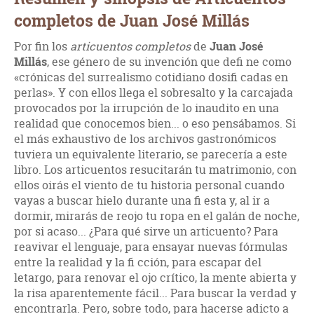
completos de Juan José Millás
Por fin los
articuentos completos
de
Juan José
Millás
, ese género de su invención que defi ne como
«crónicas del surrealismo cotidiano dosifi cadas en
perlas». Y con ellos llega el sobresalto y la carcajada
provocados por la irrupción de lo inaudito en una
realidad que conocemos bien... o eso pensábamos. Si
el más exhaustivo de los archivos gastronómicos
tuviera un equivalente literario, se parecería a este
libro. Los articuentos resucitarán tu matrimonio, con
ellos oirás el viento de tu historia personal cuando
vayas a buscar hielo durante una fi esta y, al ir a
dormir, mirarás de reojo tu ropa en el galán de noche,
por si acaso... ¿Para qué sirve un articuento? Para
reavivar el lenguaje, para ensayar nuevas fórmulas
entre la realidad y la fi cción, para escapar del
letargo, para renovar el ojo crítico, la mente abierta y
la risa aparentemente fácil... Para buscar la verdad y
encontrarla. Pero, sobre todo, para hacerse adicto a