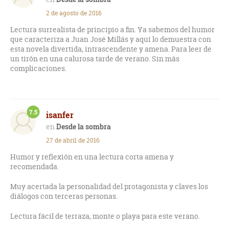
un show televisivo), una divertida trama (tras ser despedido,
2 de agosto de 2016
el personaje principal comete un robo ante el miedo que
tiene al futuro, al cambio de vida que eso le supone,
Lectura surrealista de principio a fin. Ya sabemos del humor
quedando atrapado, tras su huída perseguido por un guardia
que caracteriza a Juan José Millás y aquí lo demuestra con
de seguridad, dentro de un viejo armario), momentos
esta novela divertida, intrascendente y amena. Para leer de
hilarantes en la narración (como dejar paso a la publicidad,
un tirón en una calurosa tarde de verano. Sin más
plasmar las risas del público presente en el estudio, los
complicaciones.
telespectadores que ven el show del estudio de televisión
desde sus casas o cómo se mueve, el protagonista, a
velocidad de vértigo entre una instancia y otra pues la
aventura real de Damián y su presencia en el programa
7.5
imaginario suceden de forma simultánea), divertidas
isanfer
apariciones de personajes reales (además de referencias a
Desde la sombra
Cristiano Ronaldo, Iñaki Gabilondo sustituye a O'Kane en esa
27 de abril de 2016
entrevista imaginaria que Damián mantiene para
comunicarse consigo mismo) y una crítica clara al sacrificio
Humor y reflexión en una lectura corta amena y
de la dignidad en aras de las audiencias televisivas, el
recomendada.
escritor madrileño, ha creado un precioso libro de sencilla
prosa, acerca de la desrealizacion del mundo, entretenido,
Muy acertada la personalidad del protagonista y claves los
chispeante, novedoso y muy sarcástico. De 6,7.
diálogos con terceras personas.
Lectura fácil de terraza, monte o playa para este verano.