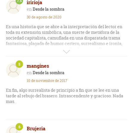
7.5
iririoja
Desde la sombra
30 de agosto de 2020
Es una historia que se abre a la interpretación del lector en
toda su extensión simbólica, una suerte de metáfora de la
sociedad capitalista, camuflada en una disparatada trama
fantasiosa, plagada de humor certero, surrealismo e ironía,
no siempre necesariamente sutiles. La exitosa “Los
Asquerosos” parece beber, más de lo debido, de esta fuente,
incomprensiblemente no tan afamada. Nunca un viejo
5
mangines
armario dio para tanto.
Desde la sombra
10 de noviembre de 2017
En fin, algo surrealista de principio a fin que se lee en una
tarde al rebujo del brasero. Intrascendente y gracioso. Nada
mas.
6
Brujeria