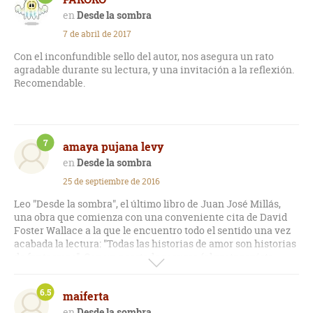
Desde la sombra
7 de abril de 2017
Con el inconfundible sello del autor, nos asegura un rato
agradable durante su lectura, y una invitación a la reflexión.
Recomendable.
7
amaya pujana levy
Desde la sombra
25 de septiembre de 2016
Leo "Desde la sombra", el último libro de Juan José Millás,
una obra que comienza con una conveniente cita de David
Foster Wallace a la que le encuentro todo el sentido una vez
acabada la lectura: "Todas las historias de amor son historias
de fantasmas". Con un acertado recurso (el protagonista,
Damián Lobo, necesitado -según dice- de una voz interior
para "hablar consigo mismo", crea una construcción mental
6.5
maiferta
a la que, con el paso de los años, dota de apariencia física y de
una esquemática biografía, Sergio O'Kane, el conductor de
Desde la sombra