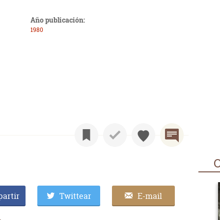
Año publicación:
1980
O
artir
Twittear
E-mail