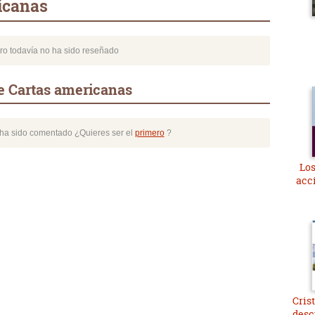
icanas
bro todavía no ha sido reseñado
e Cartas americanas
o ha sido comentado ¿Quieres ser el
primero
?
Los
acc
Crist
desc