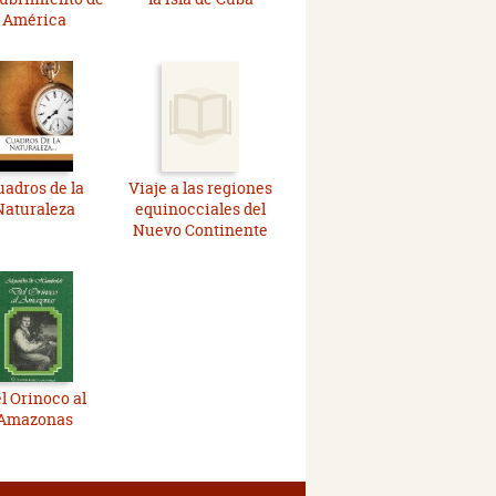
América
uadros de la
Viaje a las regiones
Naturaleza
equinocciales del
Nuevo Continente
l Orinoco al
Amazonas