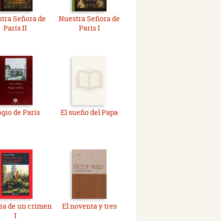
tra Señora de
Nuestra Señora de
París II
París I
ogio de París
El sueño del Papa
ia de un crimen
El noventa y tres
I