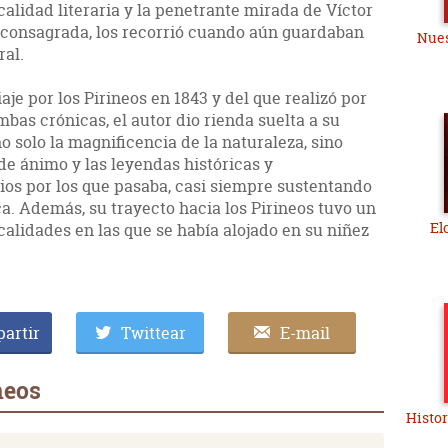
calidad literaria y la penetrante mirada de Víctor
a consagrada, los recorrió cuando aún guardaban
Nues
ral.
iaje por los Pirineos en 1843 y del que realizó por
mbas crónicas, el autor dio rienda suelta a su
 solo la magnificencia de la naturaleza, sino
e ánimo y las leyendas históricas y
itios por los que pasaba, casi siempre sustentando
ca. Además, su trayecto hacia los Pirineos tuvo un
El
ocalidades en las que se había alojado en su niñez
artir
Twittear
E-mail
neos
Histor