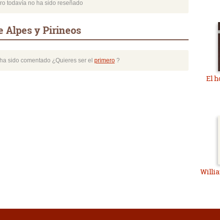
bro todavía no ha sido reseñado
 Alpes y Pirineos
o ha sido comentado ¿Quieres ser el
primero
?
El h
Willi