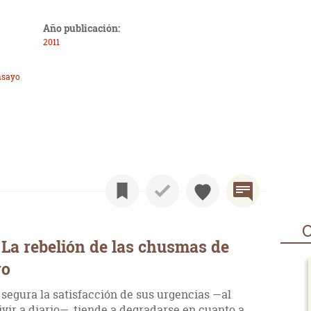
Año publicación:
2011
nsayo
O
La rebelión de las chusmas de
ro
egura la satisfacción de sus urgencias —al
ivir a diario—, tiende a degradarse en cuanto a