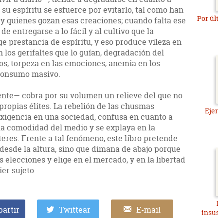
su espíritu se esfuerce por evitarlo, tal como han
Por úl
 y quienes gozan esas creaciones; cuando falta ese
 de entregarse a lo fácil y al cultivo que la
ge prestancia de espíritu, y eso produce vileza en
 los gerifaltes que lo guían, degradación del
os, torpeza en las emociones, anemia en los
 consumo masivo.
nte— cobra por su volumen un relieve del que no
 propias élites. La rebelión de las chusmas
Ejer
e exigencia en una sociedad, confusa en cuanto a
 la comodidad del medio y se explaya en la
teres. Frente a tal fenómeno, este libro pretende
e desde la altura, sino que dimana de abajo porque
s elecciones y elige en el mercado, y en la libertad
er sujeto.
artir
Twittear
E-mail
insus