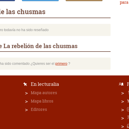
para
de las chusmas
bro todavía no ha sido reseñado
e La rebelión de las chusmas
o ha sido comentado ¿Quieres ser el
primero
?
En lecturalia
Mapa autores
Mapa libros
Editores