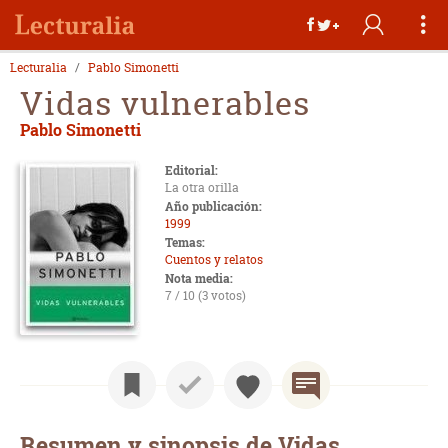
Lecturalia
Pablo Simonetti
Vidas vulnerables
Pablo Simonetti
Editorial:
La otra orilla
Año publicación:
1999
Temas:
Cuentos y relatos
Nota media:
7 / 10 (3 votos)
Resumen y sinopsis de Vidas