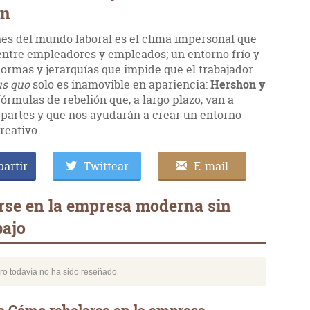
on
s del mundo laboral es el clima impersonal que
 entre empleadores y empleados; un entorno frío y
normas y jerarquías que impide que el trabajador
us quo
solo es inamovible en apariencia:
Hershon y
rmulas de rebelión que, a largo plazo, van a
 partes y que nos ayudarán a crear un entorno
reativo.
artir
Twittear
E-mail
rse en la empresa moderna sin
bajo
bro todavía no ha sido reseñado