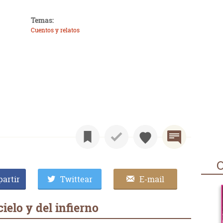
Temas:
Cuentos y relatos
O
artir
Twittear
E-mail
ielo y del infierno