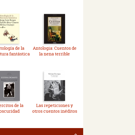
tología de la
Antologia: Cuentos de
atura fantástica
la nena terrible
ercitos de la
Las repeticiones y
oscuridad
otros cuentos inéditos