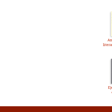
An
liter
Ej