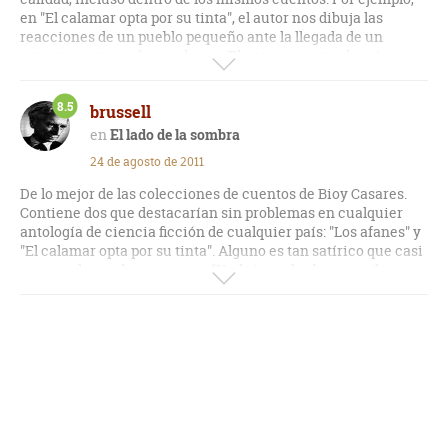
en "El calamar opta por su tinta", el autor nos dibuja las
reacciones de un pueblo pequeño ante la llegada de un
extraterrestre en forma de pez. El ente es mostrado más por
sus palabras que por su presencia, y el final aunque es
correcto, antes la narración es adornada con hechos
8.5
brussell
triviales.
El lado de la sombra
24 de agosto de 2011
De lo mejor de las colecciones de cuentos de Bioy Casares.
Contiene dos que destacarían sin problemas en cualquier
antología de ciencia ficción de cualquier país: "Los afanes" y
"El calamar opta por su tinta". Alguno es tan satírico que casi
no pasa de una broma, como "Un león en los bosques de
Palermo". El resto, de desparejo nivel.