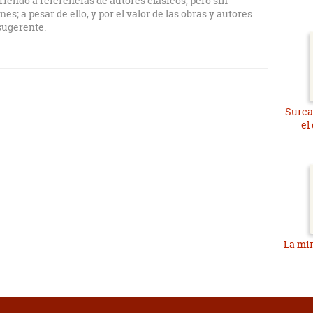
riendo a referencias de autores clásicos, pero sin
es; a pesar de ello, y por el valor de las obras y autores
 sugerente.
Surca
el
La mir