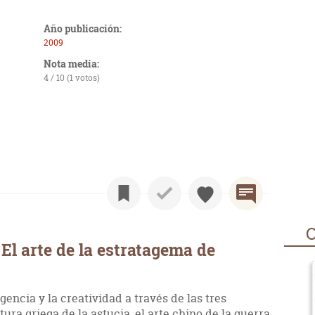
Año publicación:
2009
Nota media:
4 / 10 (1 votos)
O
El arte de la estratagema de
igencia y la creatividad a través de las tres
ura griega de la astucia, el arte chino de la guerra