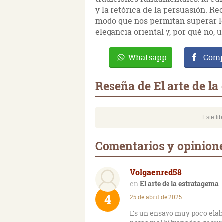
y la retórica de la persuasión. Re
modo que nos permitan superar lo
elegancia oriental y, por qué no,
Whatsapp
Comp
Reseña de El arte de l
Este li
Comentarios y opinione
Volgaenred58
El arte de la estratagema
4
25 de abril de 2025
Es un ensayo muy poco elabo