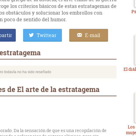
coge los criterios básicos de estas estratagemas de
P
s obstáculos y solucionar los embrollos con
 un poco de sentido del humor.
artir
Twittear
E-mail
a estratagema
El diá
bro todavía no ha sido reseñado
s de El arte de la estratagema
Los 
rado. Da la sensación de que es una recopilación de
muje