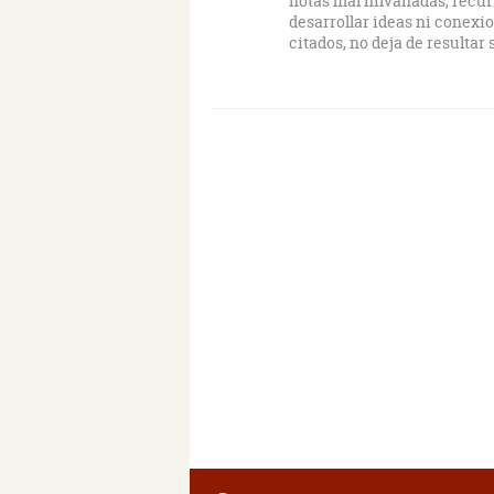
notas mal hilvanadas, recur
desarrollar ideas ni conexion
citados, no deja de resultar