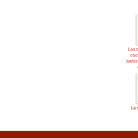
Los 
cuch
natur
La 