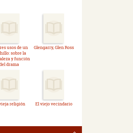
tres usos de un
Glengarry, Glen Ross
illo: sobre la
aleza y función
del drama
vieja religión
El viejo vecindario