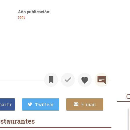
Año publicación:
1991
O
artir
Twittear
E-mail
estaurantes